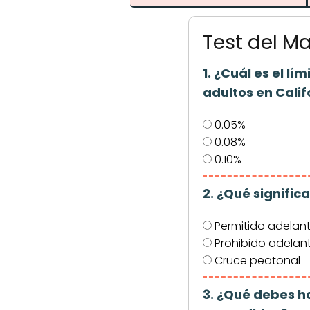
Test del M
1. ¿Cuál es el l
adultos en Calif
0.05%
0.08%
0.10%
2. ¿Qué signific
Permitido adelan
Prohibido adelan
Cruce peatonal
3. ¿Qué debes ha