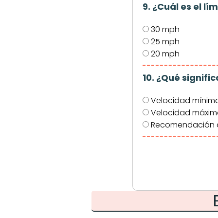
9. ¿Cuál es el l
30 mph
25 mph
20 mph
10. ¿Qué signifi
Velocidad mínima
Velocidad máxima
Recomendación d