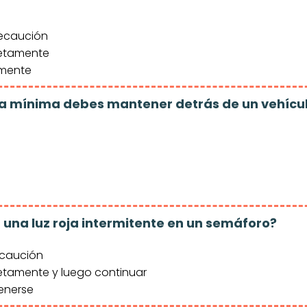
ecaución
etamente
amente
ia mínima debes mantener detrás de un vehícu
a una luz roja intermitente en un semáforo?
ecaución
tamente y luego continuar
enerse