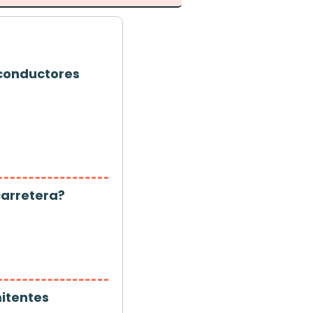
 conductores
 carretera?
mitentes