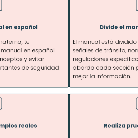
al en español
Divide el ma
 materna, te
El manual está dividid
 manual en español
señales de tránsito, n
nceptos y evitar
regulaciones específicas
rtantes de seguridad
aborda cada sección p
mejor la información.
emplos reales
Realiza pr