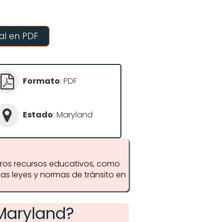
l en PDF
Formato
: PDF
Estado
: Maryland
tros recursos educativos, como
las leyes y normas de tránsito en
Maryland?