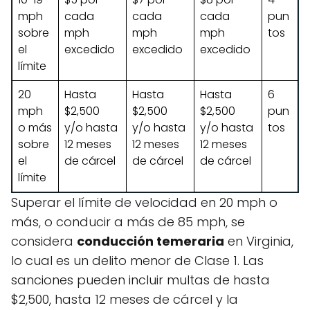
mph
cada
cada
cada
pun
sobre
mph
mph
mph
tos
el
excedido
excedido
excedido
límite
20
Hasta
Hasta
Hasta
6
mph
$2,500
$2,500
$2,500
pun
o más
y/o hasta
y/o hasta
y/o hasta
tos
sobre
12 meses
12 meses
12 meses
el
de cárcel
de cárcel
de cárcel
límite
Superar el límite de velocidad en 20 mph o
más, o conducir a más de 85 mph, se
considera
conducción temeraria
en Virginia,
lo cual es un delito menor de Clase 1. Las
sanciones pueden incluir multas de hasta
$2,500, hasta 12 meses de cárcel y la