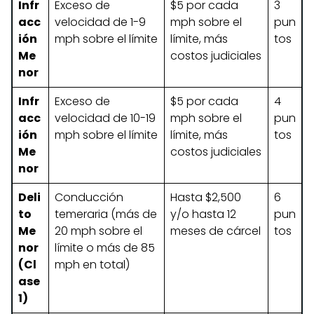
Infr
Exceso de
$5 por cada
3
acc
velocidad de 1-9
mph sobre el
pun
ión
mph sobre el límite
límite, más
tos
Me
costos judiciales
nor
Infr
Exceso de
$5 por cada
4
acc
velocidad de 10-19
mph sobre el
pun
ión
mph sobre el límite
límite, más
tos
Me
costos judiciales
nor
Deli
Conducción
Hasta $2,500
6
to
temeraria (más de
y/o hasta 12
pun
Me
20 mph sobre el
meses de cárcel
tos
nor
límite o más de 85
(Cl
mph en total)
ase
1)