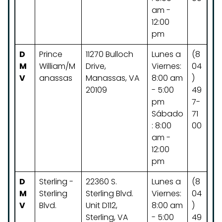
am -
12:00
pm
D
Prince
11270 Bulloch
Lunes a
(8
M
William/M
Drive,
Viernes:
04
V
anassas
Manassas, VA
8:00 am
)
20109
- 5:00
49
pm
7-
Sábado
71
: 8:00
00
am -
12:00
pm
D
Sterling -
22360 S.
Lunes a
(8
M
Sterling
Sterling Blvd.
Viernes:
04
V
Blvd.
Unit D112,
8:00 am
)
Sterling, VA
- 5:00
49