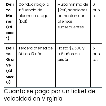
Deli
Conducir bajo la
Multa mínima de
6
to
influencia de
$250; sanciones
pun
Me
alcohol o drogas
aumentan con
tos
nor
(DUI)
ofensas
(Cl
subsecuentes
ase
1)
Deli
Tercera ofensa de
Hasta $2,500 y 1
6
to
DUI en 10 años
a 5 años de
pun
Gra
prisión
tos
ve
(Cl
ase
6)
Cuanto se paga por un ticket de
velocidad en Virginia