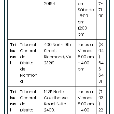
20164
pm
7-
Sábado
71
: 8:00
00
am -
12:00
pm
Tri
Tribunal
400 North 9th
Lunes a
(8
bu
General
Street,
Viernes:
04
na
de
Richmond, VA
8:00 am
)
l
Distrito
23219
- 4:00
64
de
pm
6-
Richmon
64
d
31
Tri
Tribunal
1425 North
Lunes a
(7
bu
General
Courthouse
Viernes:
03
na
de
Road, Suite
8:00 am
)
l
Distrito
2400,
- 4:00
22