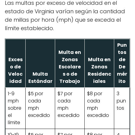
Las multas por exceso de velocidad en el
estado de Virginia varían según la cantidad
de millas por hora (mph) que se exceda el
límite establecido.
Pun
Multa en
tos
Exces
Zonas
Multa en
de
o de
Escolare
Zonas
De
Veloc
Multa
s o de
Residenc
mér
idad
Estándar
Trabajo
iales
ito
1-9
$5 por
$7 por
$8 por
3
mph
cada
cada
cada
pun
sobre
mph
mph
mph
tos
el
excedido
excedido
excedido
límite
10-19
$5 por
$7 por
$8 por
4