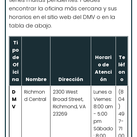
encontrar la oficina más cercana y sus
horarios en el sitio web del DMV o en la
tabla de abajo.
Ti
po
de
Horari
Te
Of
o de
léf
ici
Atenci
on
na
Nombre
Dirección
ón
o
D
Richmon
2300 West
Lunes a
(8
M
d Central
Broad Street,
Viernes:
04
V
Richmond, VA
8:00 am
)
23269
- 5:00
49
pm
7-
Sábado
71
: 8:00
00