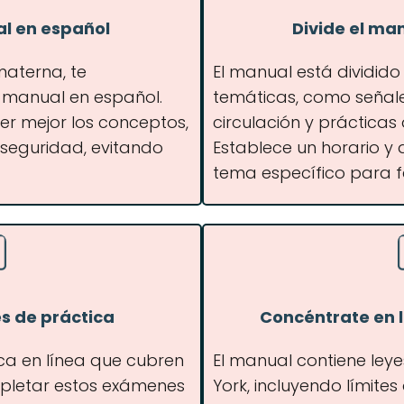
al en español
Divide el ma
 materna, te
El manual está dividido
 manual en español.
temáticas, como señale
er mejor los conceptos,
circulación y práctica
e seguridad, evitando
Establece un horario y
tema específico para fac
s de práctica
Concéntrate en l
ca en línea que cubren
El manual contiene ley
pletar estos exámenes
York, incluyendo límite