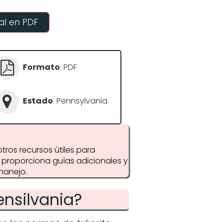
l en PDF
Formato
: PDF
Estado
: Pennsylvania
ros recursos útiles para
V proporciona guías adicionales y
manejo.
ensilvania?