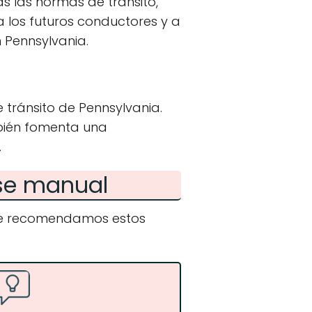
s las normas de tránsito,
a los futuros conductores y a
 Pennsylvania.
 tránsito de Pennsylvania.
bién fomenta una
.
nse manual
 te recomendamos estos