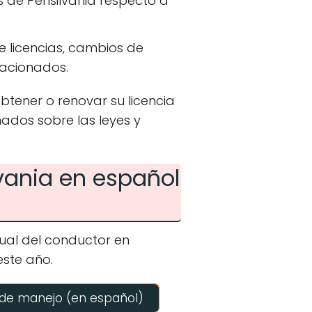
es de Pensilvania respecto a
de licencias, cambios de
lacionados.
tener o renovar su licencia
ados sobre las leyes y
vania en español
ual del conductor en
este año.
 de manejo (en español)