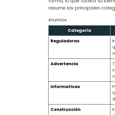
forma, lo que facilita su ide
resume las principales categ
Anuncios
Categoría
Reguladoras
I
q
o
Advertencia
T
c
c
Informativas
P
ú
d
Construcción
I