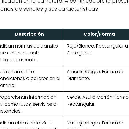
ntificación en la carretera. A continuación, te pr
orías de señales y sus características.
Descripción
Color/Forma
ndican normas de tránsito
Rojo/Blanco, Rectangular u
ue debes cumplir
Octagonal.
bligatoriamente.
e alertan sobre
Amarillo/Negro, Forma de
ondiciones o peligros en el
Diamante.
amino.
roporcionan información
Verde, Azul o Marrón; Forma
til como rutas, servicios o
Rectangular.
istancias.
ndican obras en la vía o
Naranja/Negro, Forma de