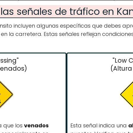
 las señales de tráfico en K
ánsito incluyen algunas específicas que debes ap
n la carretera. Estas señales reflejan condicione
ssing"
"Low 
Venados)
(Altur
a que los
venados
Esta señal indica una
a