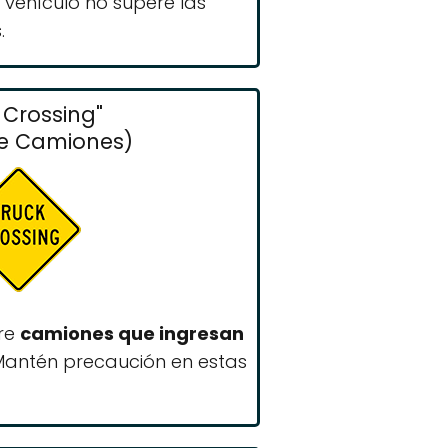
u vehículo no supere las
.
 Crossing"
e Camiones)
bre
camiones que ingresan
 Mantén precaución en estas