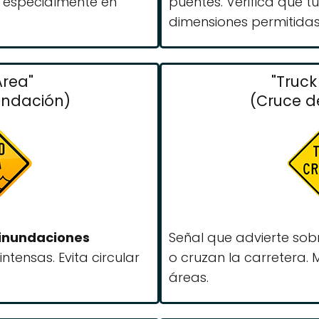
, especialmente en
puentes. Verifica que t
dimensiones permitidas
Area"
"Truck
undación)
(Cruce d
inundaciones
Señal que advierte so
intensas. Evita circular
o cruzan la carretera.
áreas.