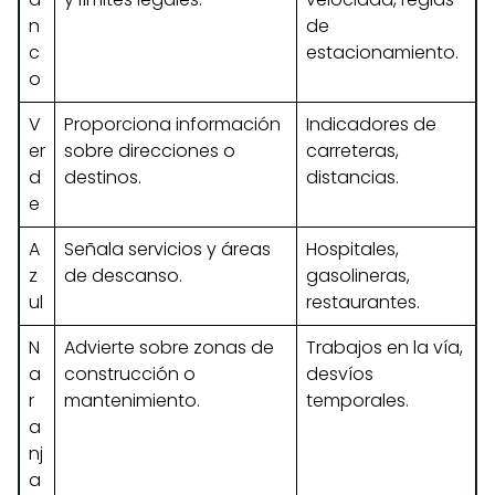
n
de
c
estacionamiento.
o
V
Proporciona información
Indicadores de
er
sobre direcciones o
carreteras,
d
destinos.
distancias.
e
A
Señala servicios y áreas
Hospitales,
z
de descanso.
gasolineras,
ul
restaurantes.
N
Advierte sobre zonas de
Trabajos en la vía,
a
construcción o
desvíos
r
mantenimiento.
temporales.
a
nj
a