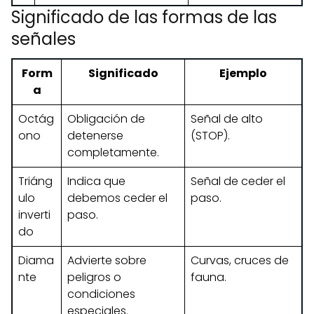
Significado de las formas de las
señales
Form
Significado
Ejemplo
a
Octág
Obligación de
Señal de alto
ono
detenerse
(STOP).
completamente.
Triáng
Indica que
Señal de ceder el
ulo
debemos ceder el
paso.
inverti
paso.
do
Diama
Advierte sobre
Curvas, cruces de
nte
peligros o
fauna.
condiciones
especiales.