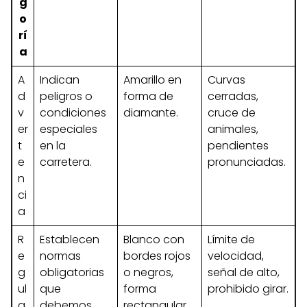
g
o
rí
a
A
Indican
Amarillo en
Curvas
d
peligros o
forma de
cerradas,
v
condiciones
diamante.
cruce de
er
especiales
animales,
t
en la
pendientes
e
carretera.
pronunciadas.
n
ci
a
R
Establecen
Blanco con
Límite de
e
normas
bordes rojos
velocidad,
g
obligatorias
o negros,
señal de alto,
ul
que
forma
prohibido girar.
a
debemos
rectangular.