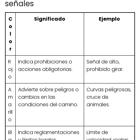
señales
C
Significado
Ejemplo
o
l
o
r
R
Indica prohibiciones o
Señal de alto,
oj
acciones obligatorias.
prohibido girar.
o
A
Advierte sobre peligros o
Curvas peligrosas,
m
cambios en las
cruce de
a
condiciones del camino.
animales.
rill
o
Bl
Indica reglamentaciones
Límite de
a
y límites legales.
velocidad, reglas