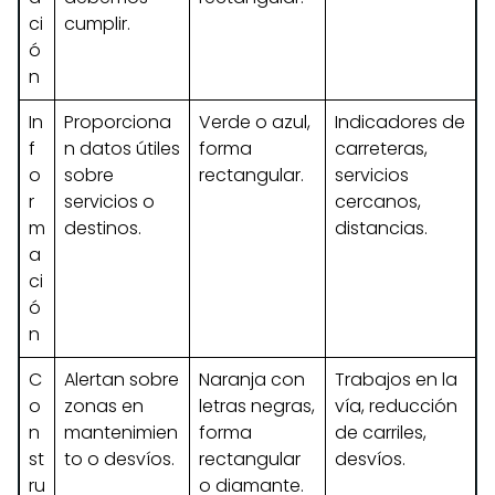
ci
cumplir.
ó
n
In
Proporciona
Verde o azul,
Indicadores de
f
n datos útiles
forma
carreteras,
o
sobre
rectangular.
servicios
r
servicios o
cercanos,
m
destinos.
distancias.
a
ci
ó
n
C
Alertan sobre
Naranja con
Trabajos en la
o
zonas en
letras negras,
vía, reducción
n
mantenimien
forma
de carriles,
st
to o desvíos.
rectangular
desvíos.
ru
o diamante.