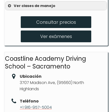
Ver clases de manejo
Curso de manejo defensivo
Consultar precios
Entrenamiento en simulador S.P.I.D.E.R.
Clases prácticas detrás del volante
Ver exámenes
Coastline Academy Driving
School – Sacramento
Ubicación
3707 Madison Ave, (95660) North
Highlands
Teléfono
+1 916-957-5004