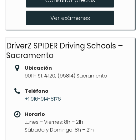
Consultar precios
?Lecciones prácticas para adultos
Ver exámenes
?Educación vial en línea
?Alquiler de coches para pruebas del
DMV
DriverZ SPIDER Driving Schools –
Sacramento
Ubicación
901 H St #120, (95814) Sacramento
Teléfono
+1 916-914-8176
Horario
Lunes – Viernes: 8h – 21h
Sábado y Domingo: 8h – 21h