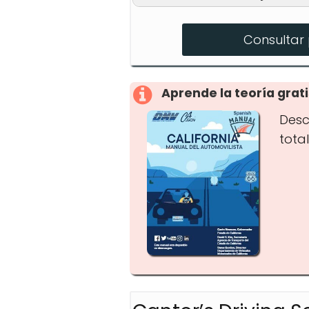
Escuela de Tráfico en 
Consultar 
Curso en Casa con Fol
Educación Vial
Aprende la teoría grati
Desc
tota