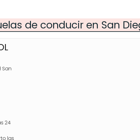
uelas de conducir en San Di
OL
) San
as 24
to las