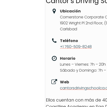
Cantor’s Driving S
Ubicación
Cornerstone Corporate C
1902 Wright Pl 2nd Floor, 
Carlsbad
Teléfono
+1 760-509-8248
Horario
Lunes – Viernes: 7h – 20h
Sábado y Domingo: 7h –
Web
cantorsdrivingschoolca
Ellos cuentan con más de 4
Coastline Academy en San Di