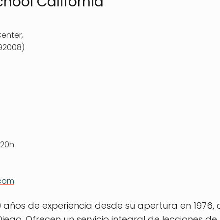
chool California
enter,
(92008)
 20h
.com
0 años de experiencia desde su apertura en 1976
ego. Ofrecen un servicio integral de lecciones de