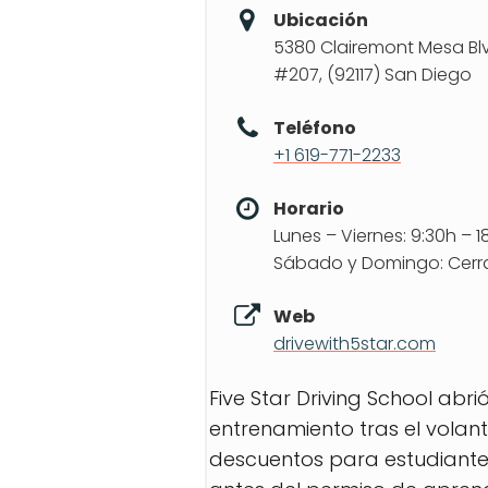
Ubicación
5380 Clairemont Mesa Blv
#207, (92117) San Diego
Teléfono
+1 619-771-2233
Horario
Lunes – Viernes: 9:30h – 1
Sábado y Domingo: Cer
Web
drivewith5star.com
Five Star Driving School abr
entrenamiento tras el vola
descuentos para estudiantes