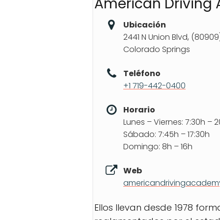
American Driving
Ubicación
2441 N Union Blvd, (80909
Colorado Springs
Teléfono
+1 719-442-0400
Horario
Lunes – Viernes: 7:30h – 
Sábado: 7:45h – 17:30h
Domingo: 8h – 16h
Web
americandrivingacadem
Ellos llevan desde 1978 for