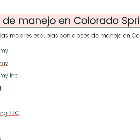
s de manejo en Colorado Spr
 las mejores escuelas con clases de manejo en Co
emy
emy
my Inc
l
ng, LLC
c