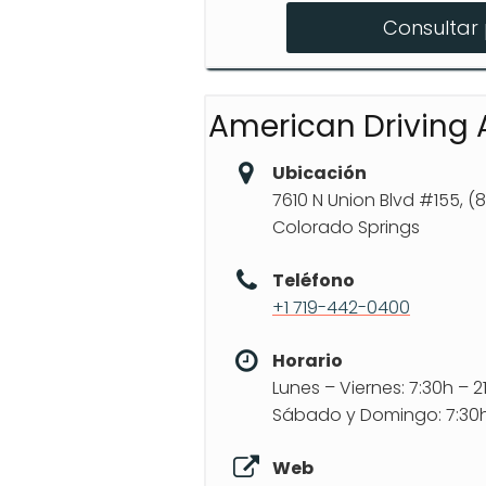
Consultar 
Clases detrás del vola
Testing de licencia de
American Driving
Ubicación
7610 N Union Blvd #155, (
Colorado Springs
Teléfono
+1 719-442-0400
Horario
Lunes – Viernes: 7:30h – 2
Sábado y Domingo: 7:30h
Web