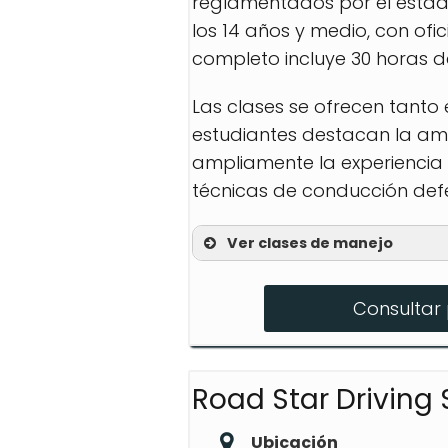
reglamentados por el estado
los 14 años y medio, con of
completo incluye 30 horas d
Las clases se ofrecen tanto
estudiantes destacan la am
ampliamente la experiencia 
técnicas de conducción defe
Ver clases de manejo
30 Hour Online
Consultar 
Clase De Permiso
Colorado Springs Full
Road Star Driving
Ubicación