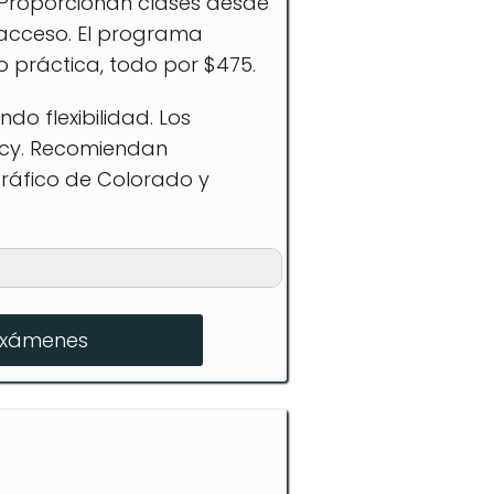
 Proporcionan clases desde
l acceso. El programa
o práctica, todo por $475.
o flexibilidad. Los
acy. Recomiendan
tráfico de Colorado y
exámenes