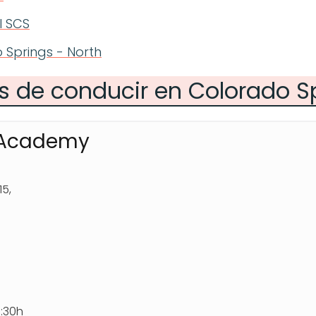
l SCS
 Springs - North
s de conducir en Colorado S
 Academy
15,
7:30h