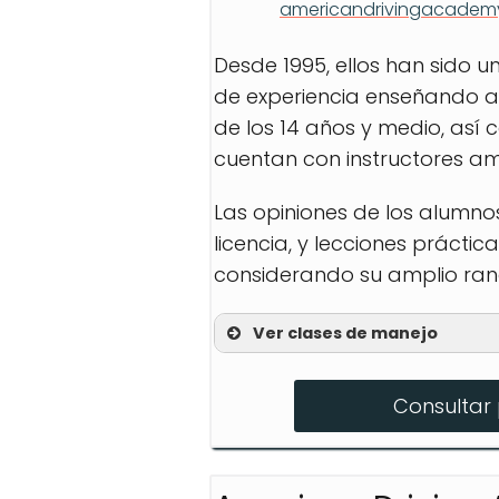
americandrivingacadem
Desde 1995, ellos han sido
de experiencia enseñando a 
de los 14 años y medio, así 
cuentan con instructores am
Las opiniones de los alumno
licencia, y lecciones prácti
considerando su amplio rang
Ver clases de manejo
30 Hour Online
Consultar 
Clase De Permiso
Behind the Wheel Drivi