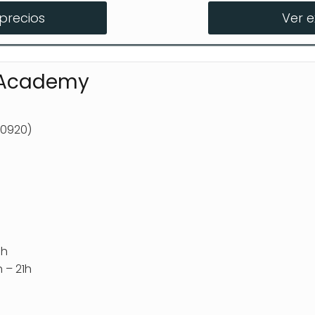
precios
Ver 
nte
 conducir
 Academy
80920)
1h
 – 21h