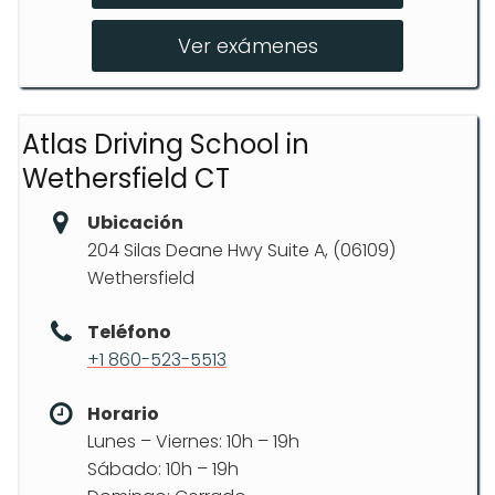
Simulacros de examen de manejo
Ver exámenes
Atlas Driving School in
Wethersfield CT
Ubicación
204 Silas Deane Hwy Suite A, (06109)
Wethersfield
Teléfono
+1 860-523-5513
Horario
Lunes – Viernes: 10h – 19h
Sábado: 10h – 19h