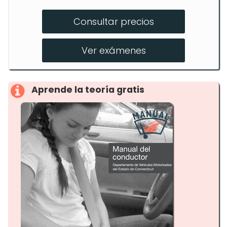
Educación Vial Estándar – 38 horas
Consultar precios
Clases en Aula – 30 horas
Manejo Práctico – 8 horas
Ver exámenes
Aprende la teoría gratis