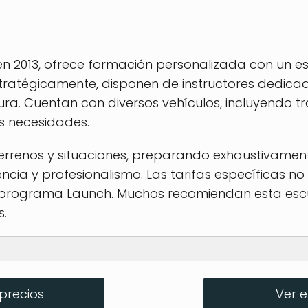
 en 2013, ofrece formación personalizada con un 
stratégicamente, disponen de instructores dedic
ura. Cuentan con diversos vehículos, incluyendo t
s necesidades.
terrenos y situaciones, preparando exhaustivament
ncia y profesionalismo. Las tarifas específicas n
l programa Launch. Muchos recomiendan esta esc
s.
lizado ELDT
precios
Ver 
CDL en el sitio