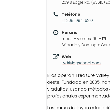
209 S Eagle Rd, (83616) E
Teléfono
+1 208-994-5210
Horario
Lunes – Viernes: 9h – 17h
Sábado y Domingo: Cer
Web
tvdrivingschool.com
Ellos operan Treasure Valle
oeste. Fundada en 2005, ha
y adultos, usando métodos 
profesionales experimentado
Los cursos incluyen educaci