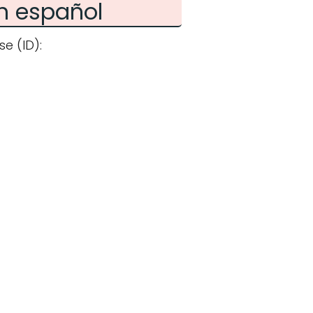
n español
e (ID):