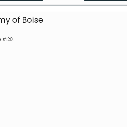
 tipos de terreno
my of Boise
 #120,