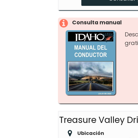
CDL Class A
CDL Refresher Course
CDL Test Preps
Consulta manual
ELDT Courses
Desc
grati
Treasure Valley Dr
Ubicación