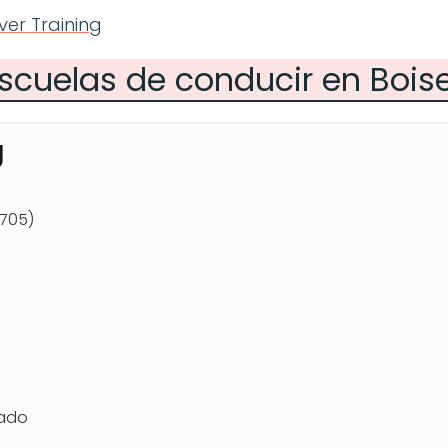
ver Training
escuelas de conducir en Boise
g
3705)
rado