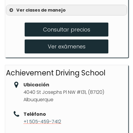
Ver clases de manejo
Educación Vial
Consultar precios
Entrenamiento Behind the Wheel
Exámenes MVD
Ver exámenes
Achievement Driving School
Ubicación
4040 St Josephs Pl NW #131, (87120)
Albuquerque
Teléfono
+1 505-459-7412