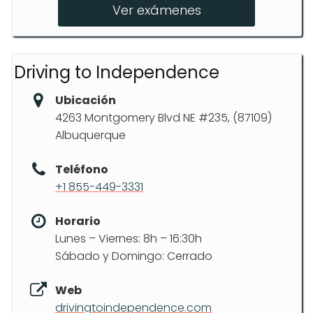
Ver exámenes
Driving to Independence
Ubicación
4263 Montgomery Blvd NE #235, (87109)
Albuquerque
Teléfono
+1 855-449-3331
Horario
Lunes – Viernes: 8h – 16:30h
Sábado y Domingo: Cerrado
Web
drivingtoindependence.com