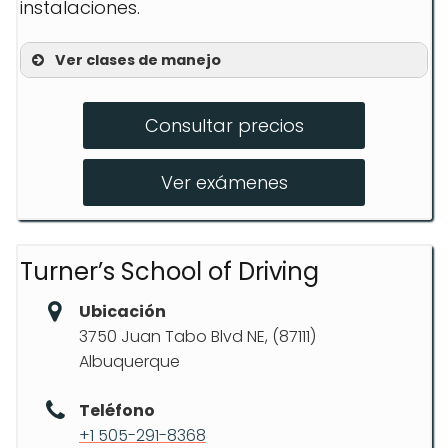
instalaciones.
Ver clases de manejo
Educación para conductores
Consultar precios
Clase de mejora del conductor
Examen escrito y de carretera de
Ver exámenes
MVD
Turner’s School of Driving
Ubicación
3750 Juan Tabo Blvd NE, (87111)
Albuquerque
Teléfono
+1 505-291-8368