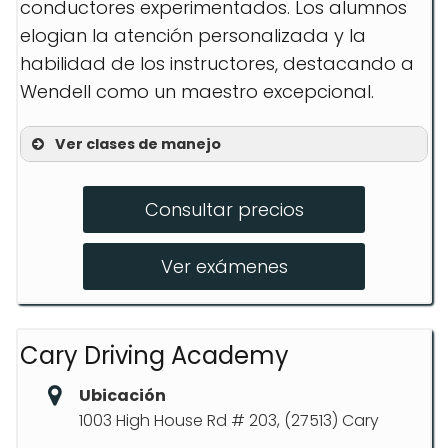
conductores experimentados. Los alumnos
elogian la atención personalizada y la
habilidad de los instructores, destacando a
Wendell como un maestro excepcional.
Ver clases de manejo
90 Minute Session
Consultar precios
3 Hour Course
6 Hour Course
Ver exámenes
9 Hour Course
12 Hour Course
Cary Driving Academy
DMV Car Rentals
Ubicación
1003 High House Rd # 203, (27513) Cary