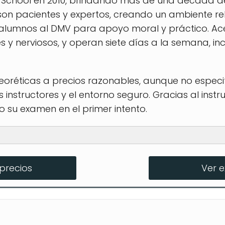
ng School en 2010, brindando más de una década 
 son pacientes y expertos, creando un ambiente r
umnos al DMV para apoyo moral y práctico. Ace
s y nerviosos, y operan siete días a la semana, in
teoréticas a precios razonables, aunque no espec
 instructores y el entorno seguro. Gracias al inst
su examen en el primer intento.
tes
precios
Ver 
examen del DMV