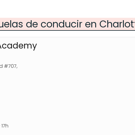
uelas de conducir en Charlot
g Academy
Rd #707,
 17h