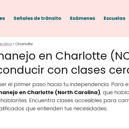
es
Señales de tránsito
Exámenes
Escuelas
arolina
Charlotte
manejo en Charlotte (N
onducir con clases cerc
r el primer paso hacia tu independencia. Para el
anejo en Charlotte (North Carolina)
, que habl
ablantes. Encuentra clases accesibles para carr
alificados que entienden tus necesidades.