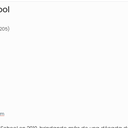
ool
8205)
om