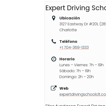
Expert Driving Sch
Ubicación
3127 Eastway Dr #201, (2
Charlotte
Teléfono
+1 704-369-1333
Horario
Lunes – Viernes: 7h – 19h
Sábado: 7h – 19h
Domingo: 2h – 20h
Web
expertdrivingschoolclt.c