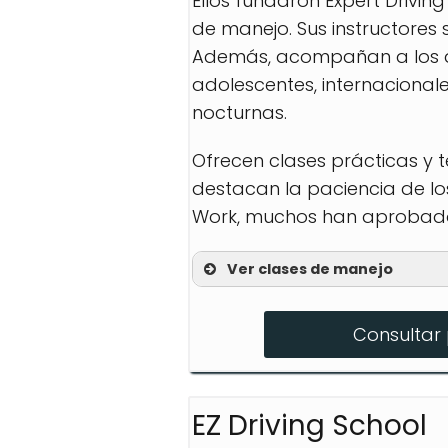
Ellos fundaron Expert Drivi
de manejo. Sus instructores
Además, acompañan a los al
adolescentes, internacionale
nocturnas.
Ofrecen clases prácticas y 
destacan la paciencia de los
Work, muchos han aprobado 
Ver clases de manejo
Clases para principian
Consultar 
Práctica en carretera
Preparación para el 
EZ Driving School