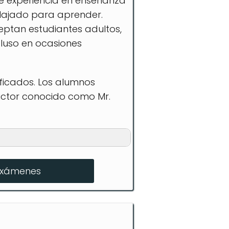
de experiencia en enseñanza
elajado para aprender.
ptan estudiantes adultos,
cluso en ocasiones
ificados. Los alumnos
ructor conocido como Mr.
exámenes