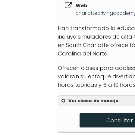
Web
charlottedrivingacadem
Han transformado la educac
incluye simuladores de alta 
en South Charlotte ofrece f
Carolina del Norte.
Ofrecen clases para adolesc
valoran su enfoque divertid
horas teóricas y 6 a 10 hora
Ver clases de manejo
Teen Driving Classes
Consultar 
Adult Driving Classes
Drive-Only Courses