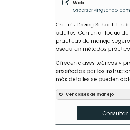
Web
oscarsdrivingschool.com
Oscar’s Driving School, fun
adultos. Con un enfoque de
prácticas de manejo seguro.
aseguran métodos prácticos 
Ofrecen clases teóricas y pr
enseñadas por los instructor
más detalles se pueden obt
Ver clases de manejo
Registro de Adolescen
Consultar 
Registro de Adultos
Curso de Manejo Defen