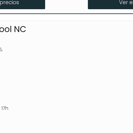
precios
Ver 
amen NCDMV
hool NC
5,
 17h