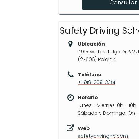
Consultar 
Preparación para ex
Manejo Defensivo
Safety Driving Sc
Ubicación
4915 Waters Edge Dr #27
(27606) Raleigh
Teléfono
+1 919-268-3351
Horario
Lunes – Viernes: 8h – 18h
Sábado y Domingo: 10h –
Web
safetydrivingnc.com