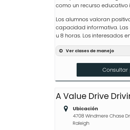
como un recurso educativo i
Los alumnos valoran positi
capacidad informativa. Las 
u 8 horas. Los interesados 
Ver clases de manejo
Clases en inglés
Consultar 
Clases en español
Cursos para instructor
A Value Drive Driv
Ubicación
4708 Windmere Chase Dr,
Raleigh