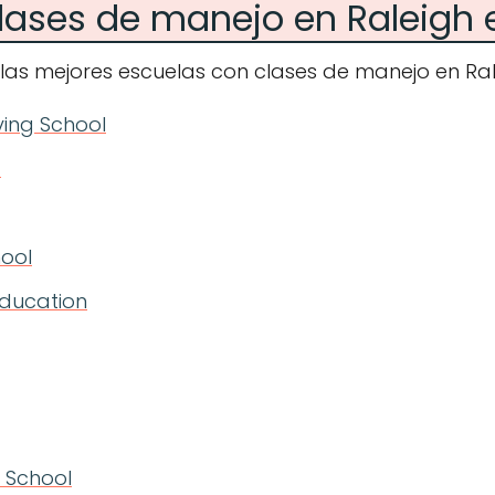
lases de manejo en Raleigh 
las mejores escuelas con clases de manejo en Ral
iving School
C
hool
Education
g School