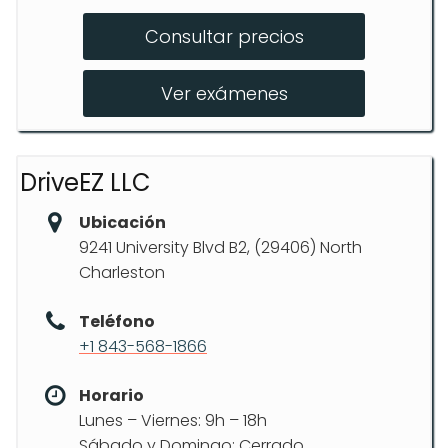
Curso de preparación para el
examen
Consultar precios
Clases prácticas intensivas
Ver exámenes
Programas personalizados de
habilidades de manejo
DriveEZ LLC
Ubicación
9241 University Blvd B2, (29406) North
Charleston
Teléfono
+1 843-568-1866
Horario
Lunes – Viernes: 9h – 18h
Sábado y Domingo: Cerrado