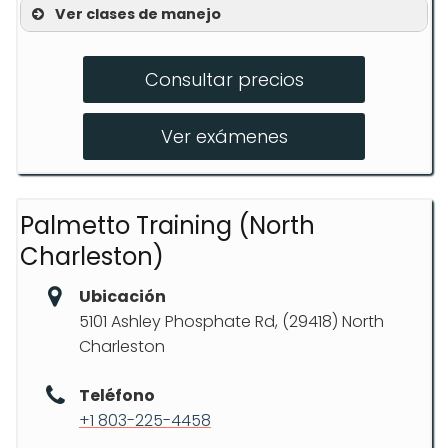
Ver clases de manejo
Instrucción en aula
Consultar precios
Lecciones detrás del volante
Cursos de manejo defensivo
Ver exámenes
Palmetto Training (North
Charleston)
Ubicación
5101 Ashley Phosphate Rd, (29418) North
Charleston
Teléfono
+1 803-225-4458