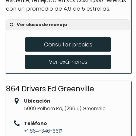
evidente, reflejada en sus casi 4,000 reseñas
con un promedio de 4.9 de 5 estrellas.
Ver clases de manejo
Class Schedules
Consultar precios
Adult Driving Lessons
Road Test
Ver exámenes
864 Drivers Ed Greenville
Ubicación
5009 Pelham Rd, (29615) Greenville
Teléfono
+1 864-346-6617