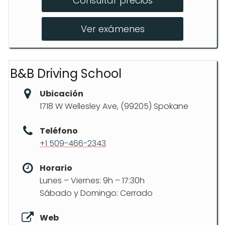
Consultar precios
CDL Class B Training
Hazmat
Ver exámenes
B&B Driving School
Ubicación
1718 W Wellesley Ave, (99205) Spokane
Teléfono
+1 509-466-2343
Horario
Lunes – Viernes: 9h – 17:30h
Sábado y Domingo: Cerrado
Web