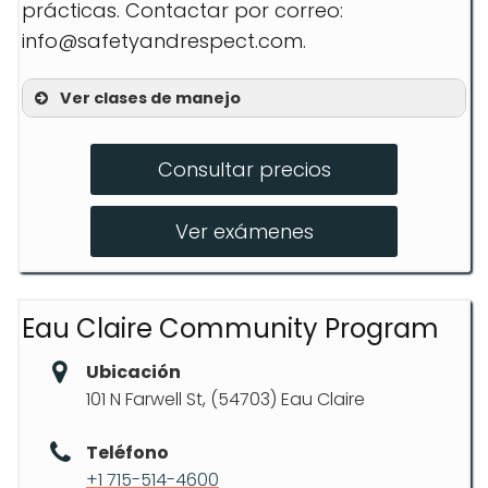
prácticas. Contactar por correo:
info@safetyandrespect.com
.
Ver clases de manejo
Clases en línea de 30 horas
Consultar precios
Lecciones prácticas con instructor
Evaluaciones de conducción para
Ver exámenes
adultos
Eau Claire Community Program
Ubicación
101 N Farwell St, (54703) Eau Claire
Teléfono
+1 715-514-4600