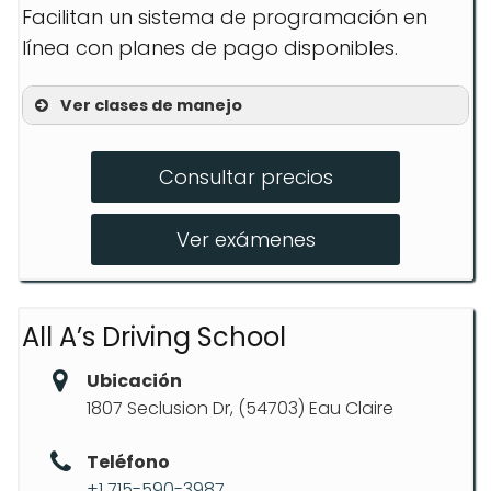
Facilitan un sistema de programación en
línea con planes de pago disponibles.
Ver clases de manejo
Teen Driver Ed Services
Consultar precios
Adult Driver Ed Services
In-person and online class options
Ver exámenes
All A’s Driving School
Ubicación
1807 Seclusion Dr, (54703) Eau Claire
Teléfono
+1 715-590-3987