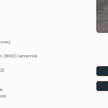
ones)
t, (80112) Centennial
500
0h
rado