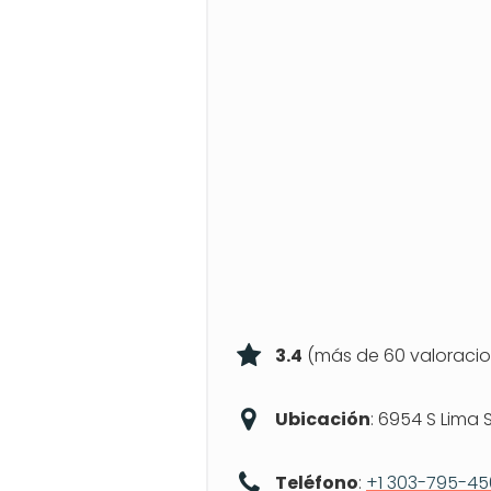
3.4
(más de 60 valoracio
Ubicación
: 6954 S Lima S
Teléfono
:
+1 303-795-4