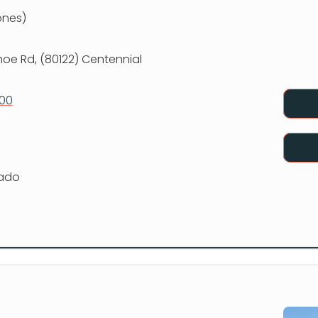
ones)
hoe Rd, (80122) Centennial
600
rado