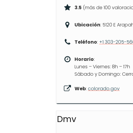
3.5
(más de 100 valoraci
Ubicación
: 5120 E Arapa
Teléfono
:
+1 303-205-5
Horario
:
Lunes – Viernes: 8h – 17h
Sábado y Domingo: Cer
Web
:
colorado.gov
Dmv