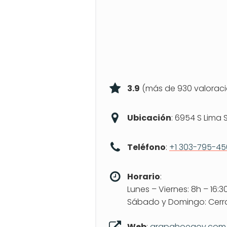
3.9
(más de 930 valoraci
Ubicación
: 6954 S Lima S
Teléfono
:
+1 303-795-4
Horario
:
Lunes – Viernes: 8h – 16:3
Sábado y Domingo: Cer
Web
:
arapahoegov.com