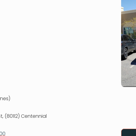
nes)
t, (80112) Centennial
500