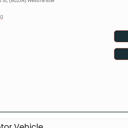
s St, (80234) Westminster
10
or Vehicle