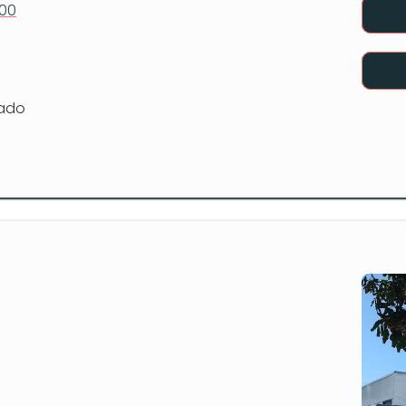
600
rado