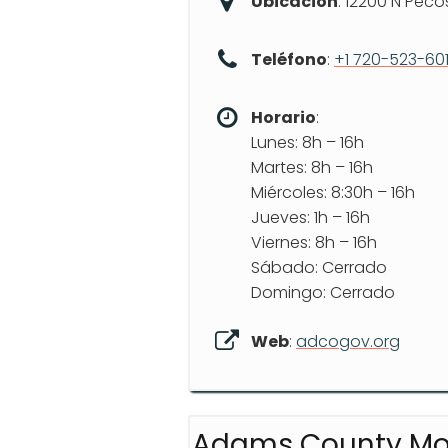
Ubicación
: 12200 N Peco
Teléfono
:
+1 720-523-60
Horario
:
Lunes: 8h – 16h
Martes: 8h – 16h
Miércoles: 8:30h – 16h
Jueves: 1h – 16h
Viernes: 8h – 16h
Sábado: Cerrado
Domingo: Cerrado
Web
:
adcogov.org
Adams County Mot