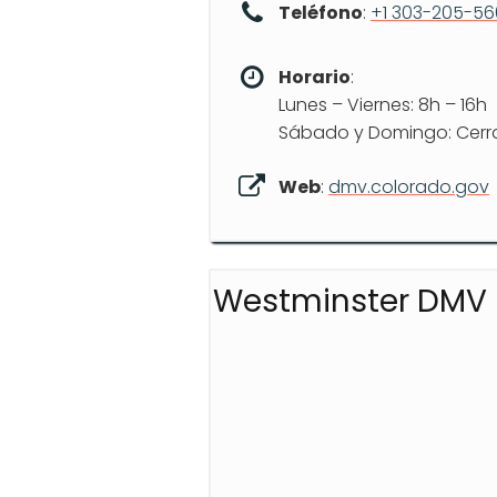
Teléfono
:
+1 303-205-5
Horario
:
Lunes – Viernes: 8h – 16h
Sábado y Domingo: Cer
Web
:
dmv.colorado.gov
Westminster DMV