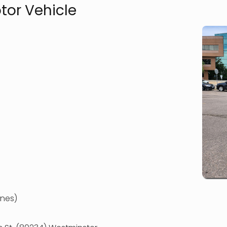
or Vehicle
ones)