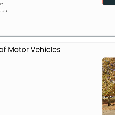
0h
rado
f Motor Vehicles