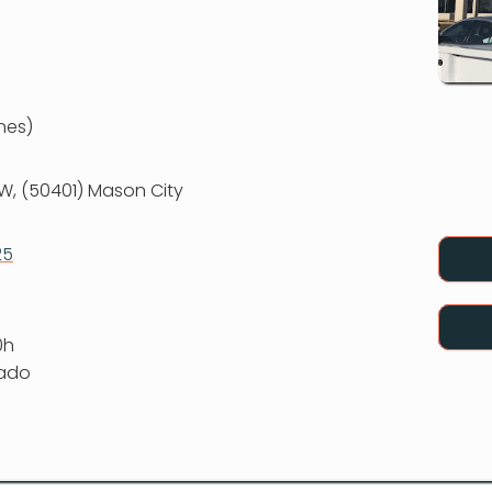
nes)
SW, (50401) Mason City
25
0h
rado