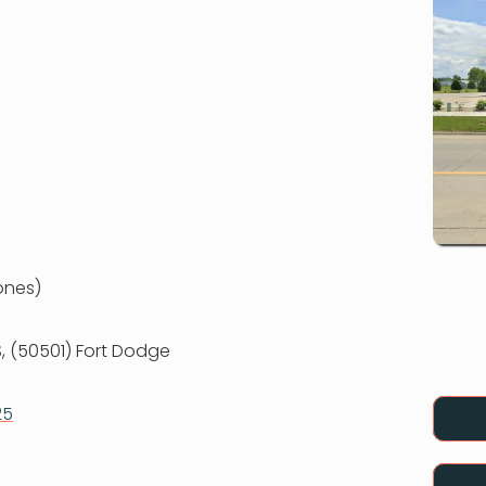
ones)
 S, (50501) Fort Dodge
25