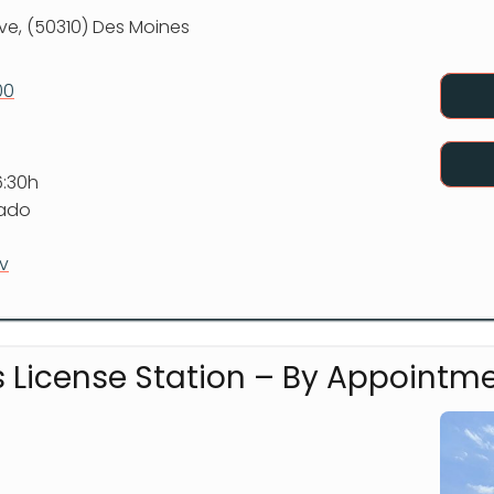
Ave, (50310) Des Moines
00
6:30h
rado
v
s License Station – By Appointm