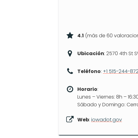
4.1
(más de 60 valoracio
Ubicación
: 2570 4th St 
Teléfono
:
+1 515-244-87
Horario
:
Lunes – Viernes: 8h – 16:3
Sábado y Domingo: Cer
Web
:
iowadot.gov