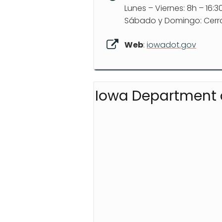
Lunes – Viernes: 8h – 16:3
Sábado y Domingo: Cer
Web
:
iowadot.gov
Iowa Department o