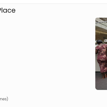
Place
nes)