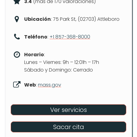
3.4
(más de 170 valoraciones)
Ubicación
: 75 Park St, (02703) Attleboro
Teléfono
:
+1 857-368-8000
Horario
:
Lunes – Viernes: 9h – 12:01h – 17h
Sábado y Domingo: Cerrado
Web
:
mass.gov
Ver servicios
Sacar cita