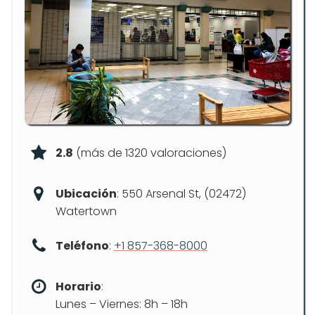
2.8
(más de 1320 valoraciones)
Ubicación
: 550 Arsenal St, (02472)
Watertown
Teléfono
:
+1 857-368-8000
Horario
:
Lunes – Viernes: 8h – 18h