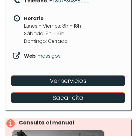
Teléfono
:
+1 857-368-8000
Horario
:
Lunes – Viernes: 8h – 18h
Sábado: 9h – 16h
Domingo: Cerrado
Web
:
mass.gov
Ver servicios
Sacar cita
Consulta el manual