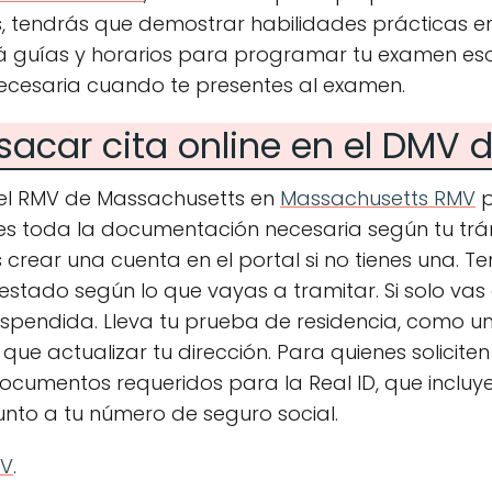
, tendrás que demostrar habilidades prácticas en
á guías y horarios para programar tu examen escr
ecesaria cuando te presentes al examen.
acar cita online en el DMV d
del RMV de Massachusetts en
Massachusetts RMV
p
 toda la documentación necesaria según tu trá
es crear una cuenta en el portal si no tienes una. T
 estado según lo que vayas a tramitar. Si solo vas 
pendida. Lleva tu prueba de residencia, como una 
s que actualizar tu dirección. Para quienes solicite
documentos requeridos para la Real ID, que incluy
unto a tu número de seguro social.
MV
.