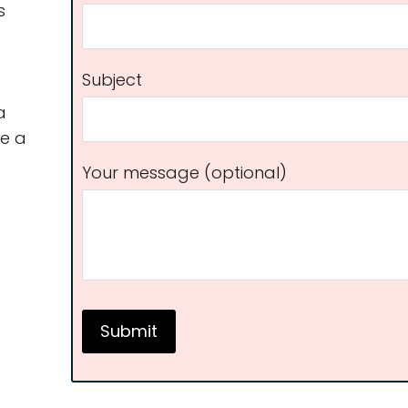
s
Subject
a
te a
Your message (optional)