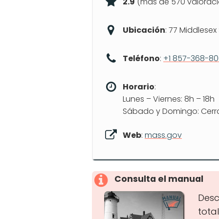
2.9
(más de 570 valoraci
Ubicación
: 77 Middlesex 
Teléfono
:
+1 857-368-8
Horario
:
Lunes – Viernes: 8h – 18h
Sábado y Domingo: Cer
Web
:
mass.gov
Consulta el manual
Desc
tota