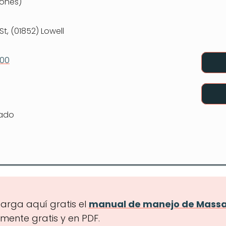
ones)
St, (01852) Lowell
000
rado
arga aquí gratis el
manual de manejo de Massa
lmente gratis y en PDF.