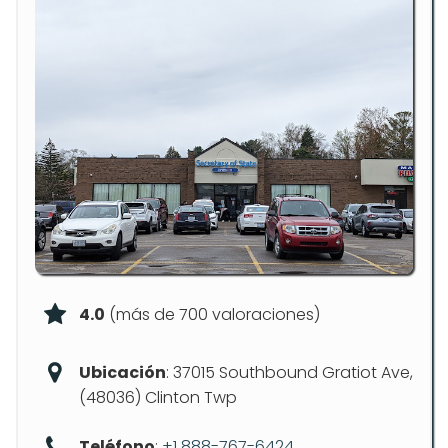
4.0
(más de 700 valoraciones)
Ubicación
: 37015 Southbound Gratiot Ave,
(48036) Clinton Twp
Teléfono
:
+1 888-767-6424