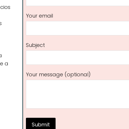
icios
Your email
s
Subject
a
te a
Your message (optional)