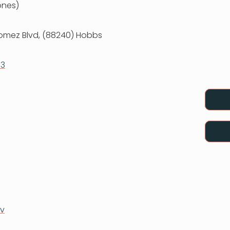
ones)
omez Blvd, (88240) Hobbs
13
v