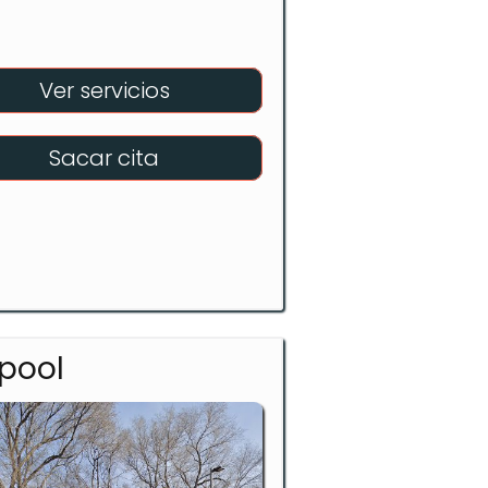
Ver servicios
Sacar cita
pool