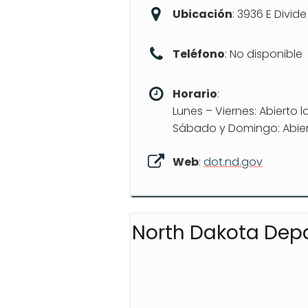
Ubicación
: 3936 E Divid
Teléfono
: No disponible
Horario
:
Lunes – Viernes: Abierto l
Sábado y Domingo: Abier
Web
:
dot.nd.gov
North Dakota Depa