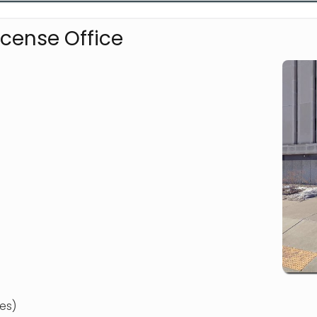
icense Office
es)