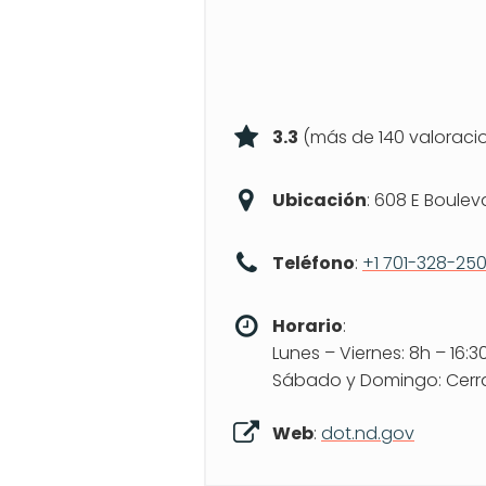
3.3
(más de 140 valoraci
Ubicación
: 608 E Boule
Teléfono
:
+1 701-328-25
Horario
:
Lunes – Viernes: 8h – 16:3
Sábado y Domingo: Cer
Web
:
dot.nd.gov