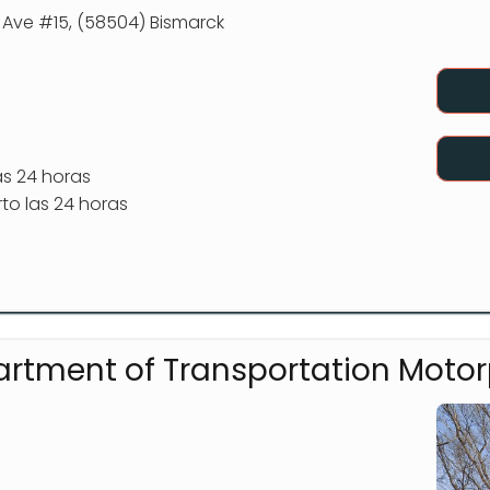
e Ave #15, (58504) Bismarck
as 24 horas
to las 24 horas
rtment of Transportation Motor