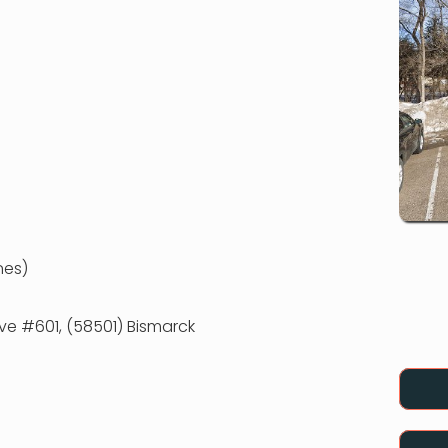
nes)
 Ave #601, (58501) Bismarck