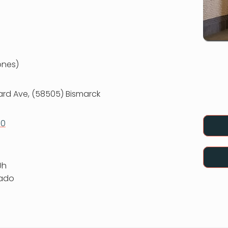
ones)
vard Ave, (58505) Bismarck
00
0h
rado