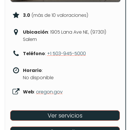
3.0
(más de 10 valoraciones)
Ubicación
: 1905 Lana Ave NE, (97301)
Salem
Teléfono
:
+1 503-945-5000
Horario
:
No disponible
Web
:
oregon.gov
Ver servicios