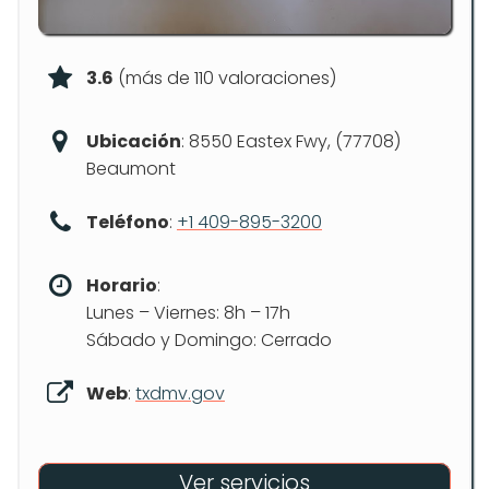
3.6
(más de 110 valoraciones)
Ubicación
: 8550 Eastex Fwy, (77708)
Beaumont
Teléfono
:
+1 409-895-3200
Horario
:
Lunes – Viernes: 8h – 17h
Sábado y Domingo: Cerrado
Web
:
txdmv.gov
Ver servicios