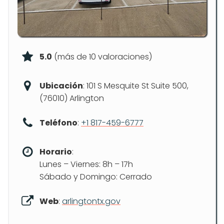
5.0
(más de 10 valoraciones)
Ubicación
: 101 S Mesquite St Suite 500,
(76010) Arlington
Teléfono
:
+1 817-459-6777
Horario
:
Lunes – Viernes: 8h – 17h
Sábado y Domingo: Cerrado
Web
:
arlingtontx.gov