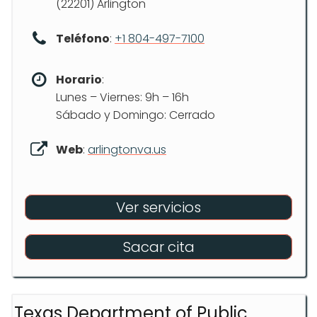
(22201) Arlington
Teléfono
:
+1 804-497-7100
Horario
:
Lunes – Viernes: 9h – 16h
Sábado y Domingo: Cerrado
Web
:
arlingtonva.us
Ver servicios
Sacar cita
Texas Department of Public