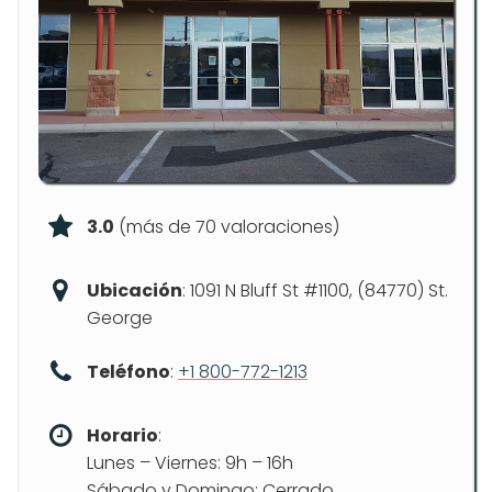
3.0
(más de 70 valoraciones)
Ubicación
: 1091 N Bluff St #1100, (84770) St.
George
Teléfono
:
+1 800-772-1213
Horario
:
Lunes – Viernes: 9h – 16h
Sábado y Domingo: Cerrado