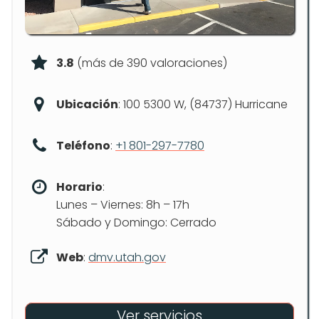
3.8
(más de 390 valoraciones)
Ubicación
: 100 5300 W, (84737) Hurricane
Teléfono
:
+1 801-297-7780
Horario
:
Lunes – Viernes: 8h – 17h
Sábado y Domingo: Cerrado
Web
:
dmv.utah.gov
Ver servicios