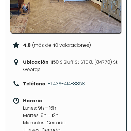
4.8
(más de 40 valoraciones)
Ubicación
: 1150 S Bluff St STE 8, (84770) St.
George
Teléfono
:
+1 435-414-8858
Horario
:
Lunes: 9h – 16h
Martes: 8h – 12h
Miércoles: Cerrado
Jueves: Cerrado