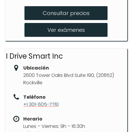
Clases de manejo para principiantes
Consultar precios
Clases avanzadas
Simulaciones para examen de
Ver exámenes
conducción
I Drive Smart Inc
Ubicación
2600 Tower Oaks Blvd Suite 190, (20852)
Rockville
Teléfono
+1 301-605-7761
Horario
Lunes – Viernes: 9h – 16:30h