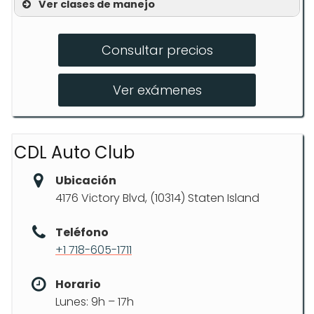
Ver clases de manejo
Evaluación de conducción de 35
minutos
Consultar precios
Curso de pre-licencia de 5 horas por
Ver exámenes
Zoom
Lecciones de manejo en carretera
Lecciones privadas de conducción y
CDL Auto Club
motocicleta
Ubicación
Manejo nocturno y en autopista
4176 Victory Blvd, (10314) Staten Island
Teléfono
+1 718-605-1711
Horario
Lunes: 9h – 17h