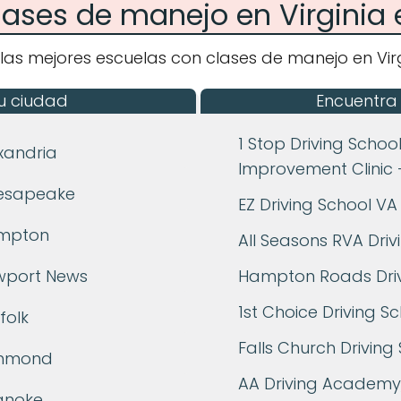
lases de manejo en Virginia
las mejores escuelas con clases de manejo en Virg
u ciudad
Encuentra
1 Stop Driving School
xandria
Improvement Clinic -
hesapeake
EZ Driving School VA
ampton
All Seasons RVA Driv
wport News
Hampton Roads Driv
1st Choice Driving S
folk
Falls Church Driving
chmond
AA Driving Academy,
anoke