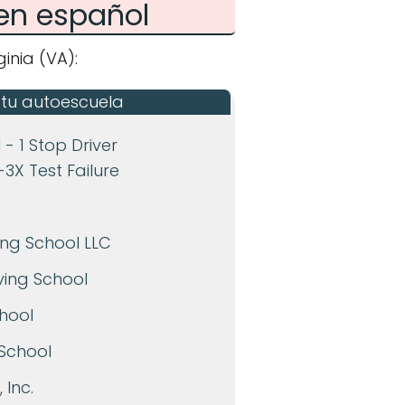
 en español
inia (VA):
 tu autoescuela
 - 1 Stop Driver
3X Test Failure
ing School LLC
ing School
chool
 School
 Inc.