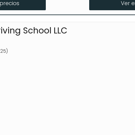
precios
Ver 
el Waiver Course ($400)
 Online ($120)
iving School LLC
225)