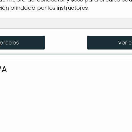
ión brindada por los instructores.
Conductor
precios
Ver 
dolescentes y Adultos
ctor de Vehículo de Escolta
VA