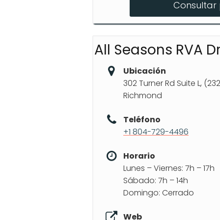
Consultar 
Adults Behind the Whe
Re-examination Course
All Seasons RVA Dr
Ubicación
302 Turner Rd Suite L, (23
Richmond
Teléfono
+1 804-729-4496
Horario
Lunes – Viernes: 7h – 17h
Sábado: 7h – 14h
Domingo: Cerrado
Web