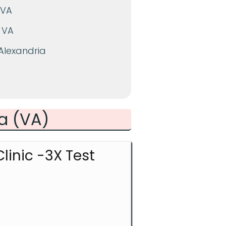
 VA
 VA
 Alexandria
ia (VA)
linic -3X Test